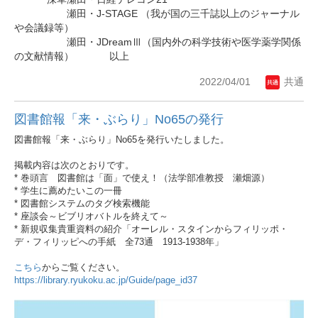
瀬田・J-STAGE （我が国の三千誌以上のジャーナル
や会議録等）
瀬田・JDreamⅢ（国内外の科学技術や医学薬学関係
の文献情報） 以上
2022/04/01
共通
図書館報「来・ぶらり」No65の発行
図書館報「来・ぶらり」No65を発行いたしました。
掲載内容は次のとおりです。
* 巻頭言 図書館は「面」で使え！（法学部准教授 瀬畑源）
* 学生に薦めたいこの一冊
* 図書館システムのタグ検索機能
* 座談会～ビブリオバトルを終えて～
* 新規収集貴重資料の紹介「オーレル・スタインからフィリッポ・
デ・フィリッピへの手紙 全73通 1913-1938年」
こちら
からご覧ください。
https://library.ryukoku.ac.jp/Guide/page_id37