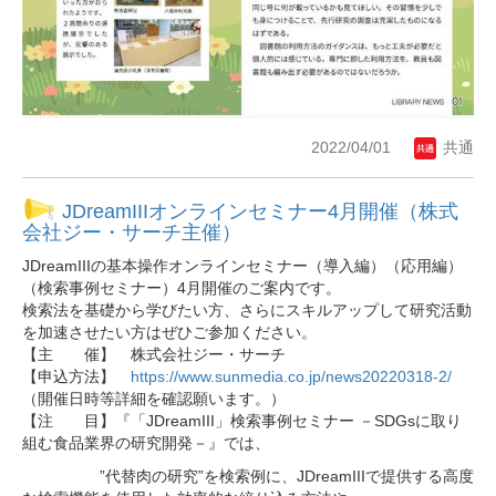
2022/04/01
共通
JDreamIIIオンラインセミナー4月開催（株式
会社ジー・サーチ主催）
JDreamIIIの基本操作オンラインセミナー（導入編）（応用編）
（検索事例セミナー）4月開催のご案内です。
検索法を基礎から学びたい方、さらにスキルアップして研究活動
を加速させたい方はぜひご参加ください。
【主 催】 株式会社ジー・サーチ
【申込方法】
https://www.sunmedia.co.jp/news20220318-2/
（開催日時等詳細を確認願います。）
【注 目】『「JDreamIII」検索事例セミナー －SDGsに取り
組む食品業界の研究開発－』では、
”代替肉の研究”を検索例に、JDreamIIIで提供する高度