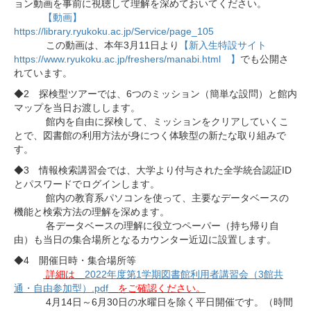
ョン動画を事前に視聴して理解を深めておいてください。
【動画】
https://library.ryukoku.ac.jp/Service/page_105
この動画は、本年3月11日より
【新入生特設サイト
https://www.ryukoku.ac.jp/freshers/manabi.html 】
でも公開さ
れています。
◆2 探検型ツアーでは、6つのミッション（簡単な設問）と館内
マップを当日お渡しします。
館内を自由に探検して、ミッションをクリアしていくこ
とで、図書館の利用方法が身につく体験型の新たな取り組みで
す。
◆3 情報検索講習会では、大学より付与された全学統合認証ID
とパスワードでログインします。
館内の教育系パソコンを使って、主要なデータベースの
機能と検索方法の理解を深めます。
各データベースの理解に役立つペーパー（持ち帰り自
由）も当日の集合場所となるカウンター近辺に設置します。
◆4 開催日時・集合場所等
詳細は
2022年度第1学期図書館利用者講習会（3館共
通・自由参加型）.pdf
をご確認ください。
4月14日～6月30日の水曜日を除く平日開催です。（時間