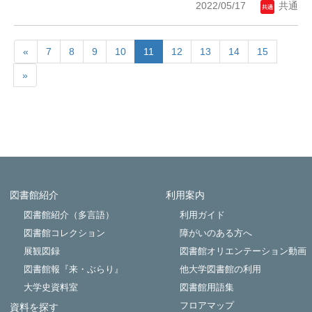
2022/05/17
共通
«
7
8
9
10
11
12
13
14
15
»
図書館紹介
利用案内
Powered by NetCommons
図書館紹介（多言語）
利用ガイド
図書館コレクション
障がいのある方へ
展観図録
図書館オリエンテーション動画
図書館報『来・ぶらり』
他大学図書館の利用
大学史資料室
図書館用語集
フロアマップ
資料を探す