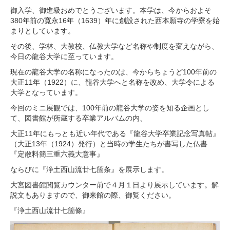
御入学、御進級おめでとうございます。本学は、今からおよそ
380年前の寛永16年（1639）年に創設された西本願寺の学寮を始
まりとしています。
その後、学林、大教校、仏教大学など名称や制度を変えながら、
今日の龍谷大学に至っています。
現在の龍谷大学の名称になったのは、今からちょうど100年前の
大正11年（1922）に、龍谷大学へと名称を改め、大学令による
大学となっています。
今回のミニ展観では、100年前の龍谷大学の姿を知る企画とし
て、図書館が所蔵する卒業アルバムの内、
大正11年にもっとも近い年代である『龍谷大学卒業記念写真帖』
（大正13年（1924）発行）と当時の学生たちが書写した仏書
『定散料簡三重六義大意事』
ならびに『浄土西山流廿七箇条』を展示します。
大宮図書館閲覧カウンター前で４月１日より展示しています。解
説文もありますので、御来館の際、御覧ください。
『浄土西山流廿七箇條』