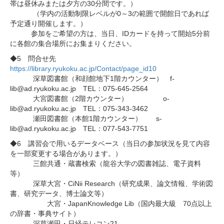
帯は昼休みまたは夕方の30分間です。）
（学内の活動制限レベルが0～3の範囲で開館日であれば
予定通り開催します。）
参加をご希望の方は、当日、IDカードを持って開始5分前
に各館の集合場所にお集まりください。
◆5 問合せ先
https://library.ryukoku.ac.jp/Contact/page_id10
深草図書館（和顔館地下1階カウンター） f-
lib@ad.ryukoku.ac.jp TEL：075-645-2564
大宮図書館（2階カウンター） o-
lib@ad.ryukoku.ac.jp TEL：075-343-3462
瀬田図書館（本館1階カウンター） s-
lib@ad.ryukoku.ac.jp TEL：077-543-7751
◆6 講習会で用いるデータベース（当日の参加状況を見て内容
を一部変更する場合があります。）
三館共通・蔵書検索（龍谷大学の図書雑誌、電子資料
等）
深草大宮・CiNii Research（研究成果、論文情報、学術図
書、研究データ、博士論文等）
大宮・JapanKnowledge Lib（国内最大級 70点以上
の辞書・事典サイト）
深草瀬田・日経テレコン21