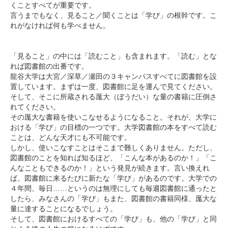
くことすべてが重要です。
言うまでもなく、見ること／聞くことは「学び」の根幹です。こ
れがなければ何も学べません。
「見ること」の中には「読むこと」も含まれます。「読む」とな
れば図書館の出番です。
龍谷大学は大宮／深草／瀬田の３キャンパスすべてに図書館を設
置しています。まずは一度、図書館に足を運んで見てください。
そして、そこに所蔵される厖大（ぼうだい）な量の書籍に圧倒さ
れてください。
その厖大な書籍を使いこなせるようになること。それが、大学に
おける「学び」の目標の一つです。大学図書館の本をすべて読む
ことは、どんな天才にも不可能です。
しかし、使いこなすことはそこまで難しくありません。ただし、
図書館のことを知れば知るほど、「こんな本があるのか！」「こ
んなこともできるのか！」という発見が続きます。言い換えれ
ば、図書館に来るたびに新たな「学び」があるのです。大学での
４年間、毎日……というのは無理にしても毎週図書館に通ったと
したら、みなさんの「学び」もまた、図書館の書籍同様、厖大な
量に達することになるでしょう。
そして、図書館におけるすべての「学び」も、他の「学び」と同