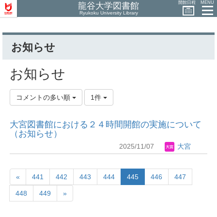
開館日程
MENU
龍谷大学図書館
Ryukoku University Library
お知らせ
お知らせ
コメントの多い順
1件
大宮図書館における２４時間開館の実施について
（お知らせ）
2025/11/07
大宮
«
441
442
443
444
445
446
447
448
449
»