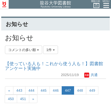
開館日程
MENU
龍谷大学図書館
Ryukoku University Library
お知らせ
お知らせ
コメントの多い順
1件
【使っている人も！これから使う人も！】図書館
アンケート実施中
2025/11/19
共通
«
443
444
445
446
447
448
449
450
451
»