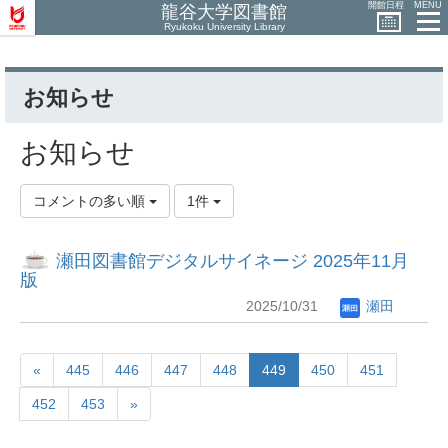
開館日程
MENU
龍谷大学図書館
Ryukoku University Library
お知らせ
お知らせ
コメントの多い順
1件
瀬田図書館デジタルサイネージ 2025年11月
版
2025/10/31
瀬田
«
445
446
447
448
449
450
451
452
453
»