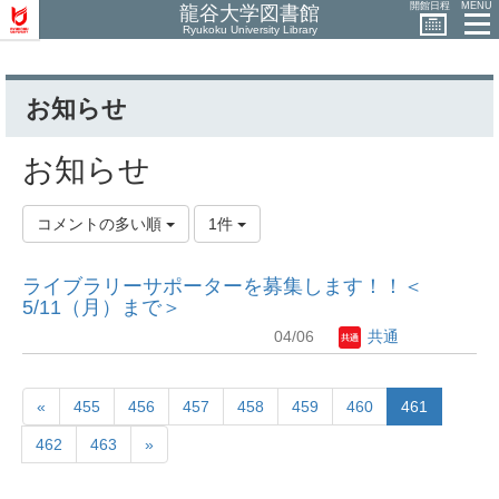
開館日程
MENU
龍谷大学図書館
Ryukoku University Library
お知らせ
お知らせ
コメントの多い順
1件
ライブラリーサポーターを募集します！！＜
5/11（月）まで＞
04/06
共通
«
455
456
457
458
459
460
461
462
463
»