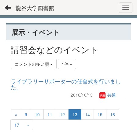
龍谷大学図書館
Toggl
展示・イベント
講習会などのイベント
コメントの多い順
1件
ライブラリーサポーターの任命式を行いまし
た。
2016/10/13
共通
«
9
10
11
12
13
14
15
16
17
»