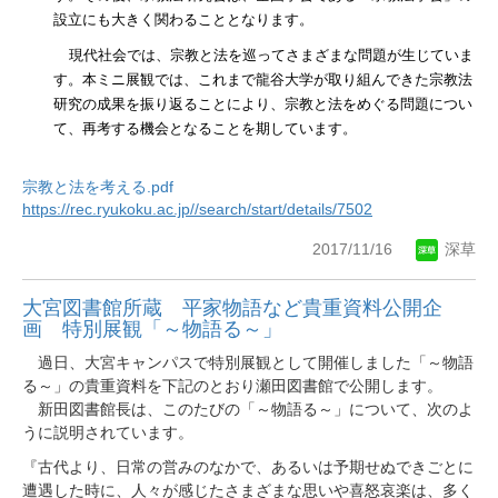
設立にも大きく関わることとなります。
現代社会では、宗教と法を巡ってさまざまな問題が生じていま
す。本ミニ展観では、これまで龍谷大学が取り組んできた宗教法
研究の成果を振り返ることにより、宗教と法をめぐる問題につい
て、再考する機会となることを期しています。
宗教と法を考える.pdf
https://rec.ryukoku.ac.jp//search/start/details/7502
2017/11/16
深草
大宮図書館所蔵 平家物語など貴重資料公開企
画 特別展観「～物語る～」
過日、大宮キャンパスで特別展観として開催しました「～物語
る～」の貴重資料を下記のとおり瀬田図書館で公開します。
新田図書館長は、このたびの「～物語る～」について、次のよ
うに説明されています。
『古代より、日常の営みのなかで、あるいは予期せぬできごとに
遭遇した時に、人々が感じたさまざまな思いや喜怒哀楽は、多く