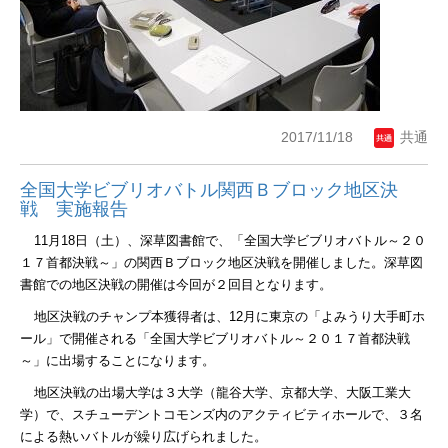
2017/11/18
共通
全国大学ビブリオバトル関西Ｂブロック地区決
戦 実施報告
11
月
18
日（土）、深草図書館で、「全国大学ビブリオバトル～２０
１７首都決戦～」の
関西Ｂブロック地区決戦を開催しました。深草図
書館での地区決戦の開催は今回が２回目となります。
地区決戦のチャンプ本獲得者は、
12
月に東京の「よみうり大手町ホ
ール」で開催される「全国大学ビブリオバトル～２０１７首都決戦
～」に出場することになります。
地区決戦の出場大学は３大学（龍谷大学、京都大学、大阪工業大
学）で、スチューデントコモンズ内のアクティビティホールで、３名
による熱いバトルが繰り広げられました。