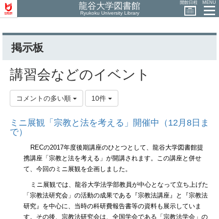
開館日程
MENU
龍谷大学図書館
Ryukoku University Library
掲示板
講習会などのイベント
コメントの多い順
10件
ミニ展観「宗教と法を考える」開催中（12月8日ま
で）
REC
の
2017
年度後期講座のひとつとして、龍谷大学図書館提
携講座「宗教と法を考える」が開講されます。この講座と併せ
て、今回のミニ展観を企画しました。
ミニ展観では、龍谷大学法学部教員が中心となって立ち上げた
「宗教法研究会」の活動の成果である『宗教法講座』と『宗教法
研究』を中心に、当時の科研費報告書等の資料も展示していま
す。その後、宗教法研究会は、全国学会である「宗教法学会」の