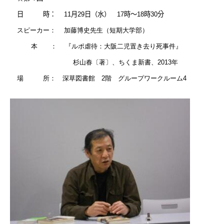
日 時：
11
月
29
日（水）
17
時～
18
時
30
分
スピーカー：
加藤博史先生（短期大学部）
本 ：
『ルポ虐待：大阪二児置き去り死事件』
杉山春〔著〕、ちくま新書、
2013
年
場 所： 深草図書館
2
階 グループワークルーム
4