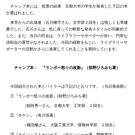
チャンプ本には、投票の結果、京都大学の学生が発表した下記の本
が選ばれました。
本学からの出場者（石川棟宇さん、文学部２回生）は惜しくも準優
勝でした。石川さんは、机に座っての斬新な発表スタイルが印象的で
した。また、当日の司会は、ライブラリーサポーターが担い、円滑な
決戦会の運営がなされました。今回の経験をもとに、ライブラリーサ
ポーターの活動がさらに進展してくれることを期待しています。
チャンプ本： 『ランボー怒りの改新』（前野ひろみち著）
今回紹介された本とバトラーは下記のとおりです。（当日発表順）
①『ランボー怒りの改新』
(
前野ひろみち著
)
（朝田秀一さん、京都大学、
工学部、
２回生）
②『キケン』（有川浩著）
（楠浩暢さん、大阪工業大学、
情報科学部、
２回生）
③『ナイン・ストーリーズ』（サリンジャー著、野崎孝訳）