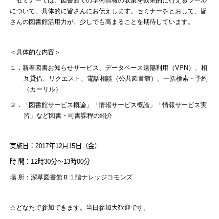
セミナーでは、図書館での学術情報の収集を効果的に行えるツール
について、具体的に皆さんにお伝えします。セミナーをとおして、皆
さんの図書館活用力が、少しでも高まることを期待しています。
＜具体的な内容＞
１．新着図書お知らせサービス、データベース遠隔利用（
VPN
）、相
互貸借、リクエスト、電話相談（公共図書館）、一括検索・予約
（カーリル）
２．「図書館サービス概論」「情報サービス概論」「情報サービス実
習」など図書・司書課程の紹介
実施日：
2017
年
12
月
15
日（金）
時
間：
12
時
30
分～
13
時
00
分
場
所：深草図書館Ｂ１階ナレッジコモンズ
☆どなたで参加できます。当日参加大歓迎です。