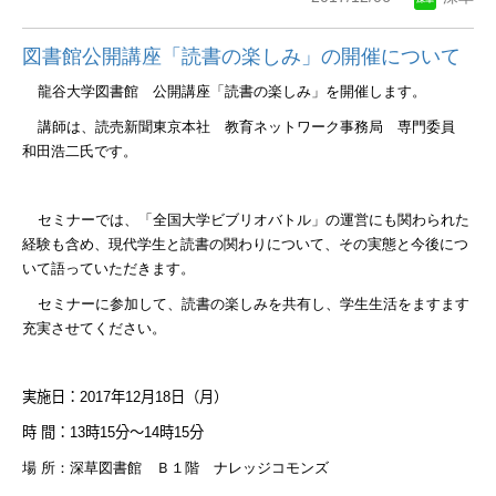
図書館公開講座「読書の楽しみ」の開催について
龍谷大学図書館 公開講座「読書の楽しみ」を開催します。
講師は、読売新聞東京本社 教育ネットワーク事務局 専門委員
和田浩二氏です。
セミナーでは、「全国大学ビブリオバトル」の運営にも関わられた
経験も含め、現代学生と読書の関わりについて、その実態と今後につ
いて語っていただきます。
セミナーに参加して、読書の楽しみを共有し、学生生活をますます
充実させてください。
実施日：
2017
年
12
月
18
日（月）
時
間：
13
時
15
分～
14
時
15
分
場
所：深草図書館 Ｂ１階 ナレッジコモンズ