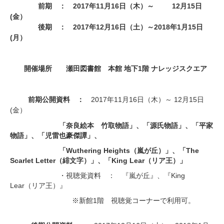
2017
11
16
12
15
前期 ：
年
月
日（木）～
月
日
(
金）
2017
12
16
2018
1
15
後期 ：
年
月
日（土）～
年
月
日
(
月）
1
開催場所
瀬田図書館 本館 地下
階 ナレッジスクエア
前期公開資料 ：
2017
11
16
12
15
年
月
日（木）～
月
日
(
金）
「奈良絵本 竹取物語」、「源氏物語」、「平家
物語」、「児雷也豪傑譚」、
「Wuthering Heights（嵐が丘）」、「The
Scarlet Letter（緋文字）」、「King Lear（リア王）」
・視聴覚資料 ： 『嵐が丘』、『King
Lear（リア王）』
※新館1階 視聴覚コーナーで利用可。