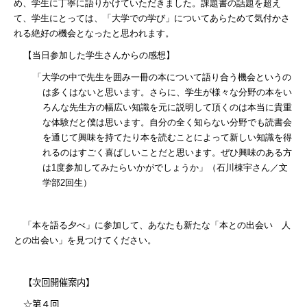
め、学生に丁寧に語りかけていただきました。課題書の話題を超え
て、学生にとっては、「大学での学び」についてあらためて気付かさ
れる絶好の機会となったと思われます。
【当日参加した学生さんからの感想】
「大学の中で先生を囲み一冊の本について語り合う機会というの
は多くはないと思います。さらに、学生が様々な分野の本をい
ろんな先生方の幅広い知識を元に説明して頂くのは本当に貴重
な体験だと僕は思います。自分の全く知らない分野でも読書会
を通じて興味を持てたり本を読むことによって新しい知識を得
れるのはすごく喜ばしいことだと思います。ぜひ興味のある方
は
1
度参加してみたらいかがでしょうか」（石川棟宇さん／文
学部
2
回生）
「本を語る夕べ」に参加して、あなたも新たな「本との出会い 人
との出会い」を見つけてください。
【次回開催案内】
☆第４回