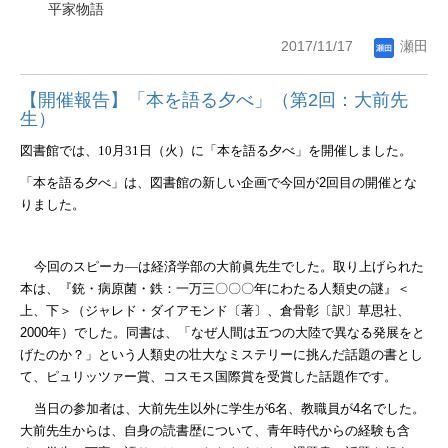
平家物語
2017/11/17
瀬田
【開催報告】「本を語る夕べ」（第2回：大前先
生）
図書館では、10
月31
日（火）に「本を語る夕べ」を開催しました。
「本を語る夕べ」は、図書館の新しい企画で今回が
2
回目の開催とな
りました。
今回のスピーカ―は経済学部の大前眞先生でした。取り上げられた
本は、『銃・病原菌・鉄：一万三〇〇〇年にわたる人類史の謎』＜
上、下＞（ジャレド・ダイアモンド〔著〕、倉骨彰〔訳〕草思社、
2000
年）でした。同書は、「なぜ人間は五つの大陸で異なる発展をと
げたのか？」という人類史の壮大なミステリーに挑んだ話題の書とし
て、ピュリッツァー賞、コスモス国際賞を受賞した話題作です。
当日の参加者は、大前先生以外に学生が
6
名、教職員が
4
名でした。
大前先生からは、自身の読書歴について、青年時代からの経験も含