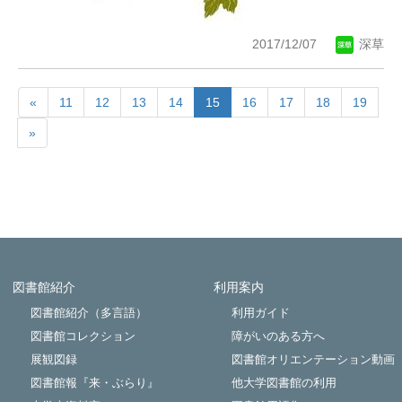
2017/12/07
深草
«
11
12
13
14
15
16
17
18
19
»
図書館紹介
利用案内
Powered by NetCommons
図書館紹介（多言語）
利用ガイド
図書館コレクション
障がいのある方へ
展観図録
図書館オリエンテーション動画
図書館報『来・ぶらり』
他大学図書館の利用