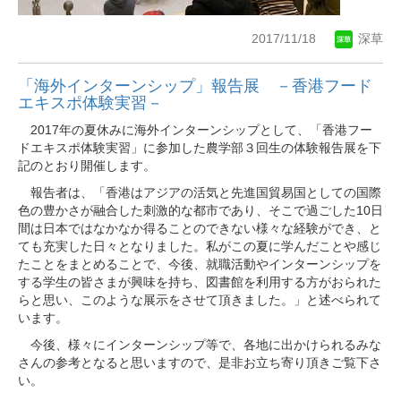
2017/11/18
深草
「海外インターンシップ」報告展 －香港フード
エキスポ体験実習－
20
17
年の夏休みに海外インターンシップとして、「香港フー
ドエキスポ体験実習」に参加した農学部３回生の体験報告展を下
記のとおり開催します。
報告者は、「香港はアジアの活気と先進国貿易国としての国際
色の豊かさが融合した刺激的な都市であり、そこで過ごした
10
日
間は日本ではなかなか得ることのできない様々な経験ができ、と
ても充実した日々となりました。私がこの夏に学んだことや感じ
たことをまとめることで、今後、就職活動やインターンシップを
する学生の皆さまが興味を持ち、図書館を利用する方がおられた
らと思い、このような展示をさせて頂きました。」と述べられて
います。
今後、様々にインターンシップ等で、各地に出かけられるみな
さんの参考となると思いますので、是非お立ち寄り頂きご覧下さ
い。