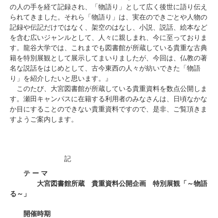
の人の手を経て記録され、「物語り」として広く後世に語り伝え
られてきました。それら「物語り」は、実在のできごとや人物の
記録や伝記だけではなく、架空のはなし、小説、説話、絵本など
を含む広いジャンルとして、人々に親しまれ、今に至っておりま
す。龍谷大学では、これまでも図書館が所蔵している貴重な古典
籍を特別展観として展示してまいりましたが、今回は、仏教の著
名な説話をはじめとして、古今東西の人々が紡いできた「物語
り」を紹介したいと思います。』
このたび、大宮図書館が所蔵している貴重資料を数点公開しま
す。
瀬田キャンパスに在籍する利用者のみなさんは、日頃なかな
か目にすることのできない貴重資料ですので、是非、ご覧頂きま
すようご案内します。
記
テ ー マ
大宮図書館所蔵 貴重資料公開企画 特別展観「～物語
る～」
開催時期