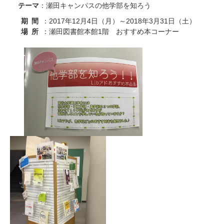
テーマ
：瀬田キャンパスの他学部を知ろう
期間
2017
12
4
2018
3
31
：
年
月
日（月）～
年
月
日（土）
場所
1
：瀬田図書館本館
階 おすすめ本コーナー