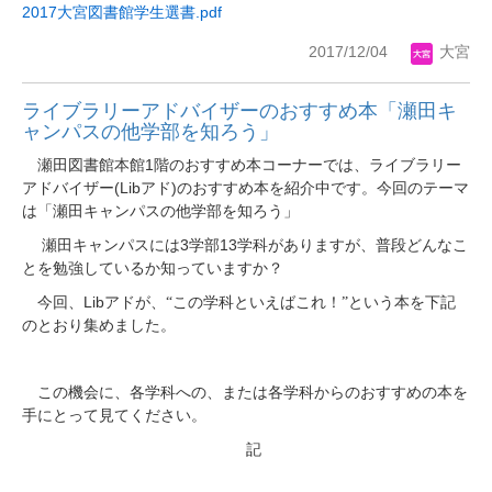
2017大宮図書館学生選書.pdf
2017/12/04
大宮
ライブラリーアドバイザーのおすすめ本「瀬田キ
ャンパスの他学部を知ろう」
1
瀬田図書館本館
階のおすすめ本コーナーでは、ライブラリー
(Lib
)
アドバイザー
アド
のおすすめ本を紹介中です。今回のテーマ
は「瀬田キャンパスの他学部を知ろう」
3
13
瀬田キャンパスには
学部
学科がありますが、普段どんなこ
とを勉強しているか知っていますか？
Lib
今回、
アドが、“この学科といえばこれ！”という本を下記
のとおり集めました。
この機会に、各学科への、または各学科からのおすすめの本を
手にとって見てください。
記