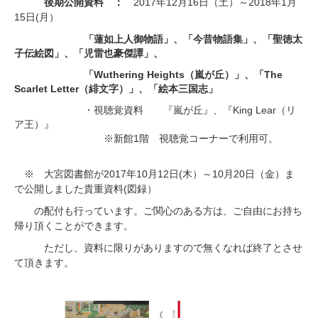
後期公開資料 ：
2017
12
16
2018
1
年
月
日（土）～
年
月
15
(
日
月）
「蓮如上人御物語」、「今昔物語集」、「聖徳太
子伝絵図」、「児雷也豪傑譚」、
「Wuthering Heights（嵐が丘）」、「The
Scarlet Letter（緋文字）」、「絵本三国志」
・視聴覚資料 『嵐が丘』、『King Lear（リ
ア王）』
※新館1階 視聴覚コーナーで利用可。
2017
10
12
(
10
20
※
大宮図書館が
年
月
日
木）～
月
日（金）ま
(
で公開しました貴重資料
図録）
の配付も行っています。ご関心のある方は、ご自由にお持ち
帰り頂くことができます。
ただし、資料に限りがありますので無くなれば終了とさせ
て頂きます。