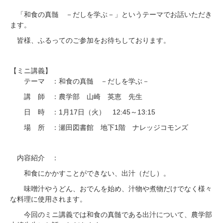
「和食の真髄 －だしを学ぶ－」というテーマでお話いただき
ます。
皆様、ふるってのご参加をお待ちしております。
【ミニ講義】
テーマ ：和食の真髄 －だしを学ぶ－
講 師 ：農学部 山崎 英恵 先生
1
17
12:45
13:15
日 時 ：
月
日（火）
～
1
場 所 ：瀬田図書館 地下
階 ナレッジコモンズ
内容紹介 ：
和食にかかすことができない、出汁（だし）。
味噌汁やうどん、おでんを始め、汁物や煮物だけでなく様々
な料理に使用されます。
今回のミニ講義では和食の真髄である出汁について、農学部