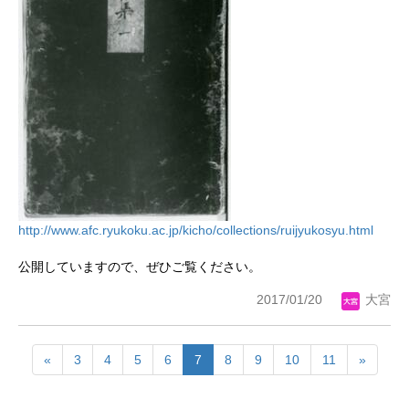
http://www.afc.ryukoku.ac.jp/kicho/collections/ruijyukosyu.html
公開していますので、ぜひご覧ください。
2017/01/20
大宮
«
3
4
5
6
7
8
9
10
11
»