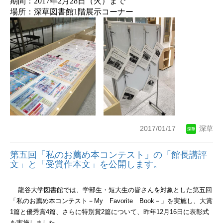
期間：
2017
年
2
月
28
日（火）まで
場所：深草図書館
1
階展示コーナー
2017/01/17
深草
第五回「私のお薦め本コンテスト」の「館長講評
文」と「受賞作本文」を公開します。
龍谷大学図書館では、学部生・短大生の皆さんを対象とした第五回
「私のお薦め本コンテスト－
My
Favorite
Book
－」を実施し、大賞
1
篇と優秀賞
4
篇、さらに特別賞
2
篇について、昨年
12
月
16
日に表彰式
を実施しました。