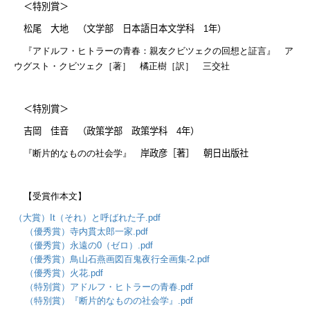
＜特別賞＞
松尾 大地 （文学部 日本語日本文学科
1
年）
『アドルフ・ヒトラーの青春：親友クビツェクの回想と証言』
ア
ウグスト・クビツェク［著］ 橘正樹［訳］ 三交社
＜特別賞＞
吉岡 佳音 （政策学部 政策学科
4
年）
『断片的なものの社会学』
岸政彦［著］ 朝日出版社
【受賞作本文】
（大賞）It（それ）と呼ばれた子.pdf
（優秀賞）寺内貫太郎一家.pdf
（優秀賞）永遠の0（ゼロ）.pdf
（優秀賞）鳥山石燕画図百鬼夜行全画集-2.pdf
（優秀賞）火花.pdf
（特別賞）アドルフ・ヒトラーの青春.pdf
（特別賞）『断片的なものの社会学』.pdf