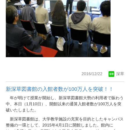
2016/12/22
深草
新深草図書館の入館者数が100万人を突破！！
年が明けて授業が開始し、新深草図書館大勢の利用者で賑わう
1
10
100
中、本日（
月
日）、開館以来の通算入館者数が
万人を突
破いたしました。
新深草図書館は、大学教学施設の充実を目的としたキャンパス
2015
4
1
整備の一環として、
年
月
日に開館しました。
館内に