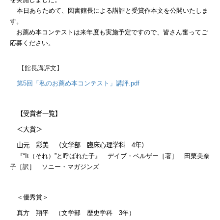
本日あらためて、図書館長による講評と受賞作本文を公開いたしま
す。
お薦め本コンテストは来年度も実施予定ですので、皆さん奮ってご
応募ください。
【館長講評文】
第5回「私のお薦め本コンテスト」講評.pdf
【受賞者一覧】
＜大賞＞
山元 彩美 （文学部 臨床心理学科
4
年）
『“
It
（それ）”と呼ばれた子』
デイブ・ベルザー［著］ 田栗美奈
子［訳］ ソニー・マガジンズ
＜優秀賞＞
真方 翔平 （文学部 歴史学科
3
年）