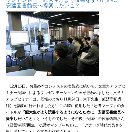
安藤図書館長へ提案したいこと」
12
月
16
日、お薦め本コンテストの表彰式に続いて、文章力アップセ
ミナー受講生によるプレゼンテーション企画が行われました。文章力
アップセミナーは、既報のとおり
11
月
24
日、木下先生（経済学部講
師）を講師に行われましたが、この時に使用した「思考マップ」のタ
イトルが
『龍大生がより読書するようになるために、安藤図書館長へ
提案したいこと』
というものでした。その後、受講生の佐藤佑哉さん
（経営学部
2
回生）が思考マップをもとに、「アナログ時代の良さを
思い出して」という文章を作成されました。