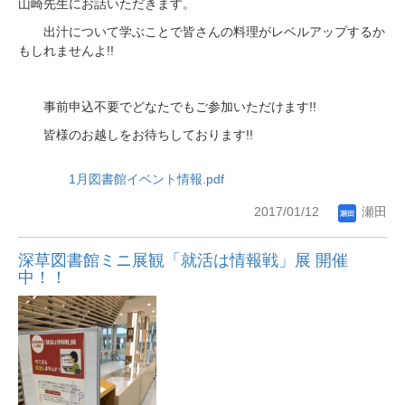
山崎先生にお話いただきます。
出汁について学ぶことで皆さんの料理がレベルアップするか
!!
もしれませんよ
!!
事前申込不要でどなたでもご参加いただけます
!!
皆様のお越しをお待ちしております
1月図書館イベント情報.pdf
2017/01/12
瀬田
深草図書館ミニ展観「就活は情報戦」展 開催
中！！