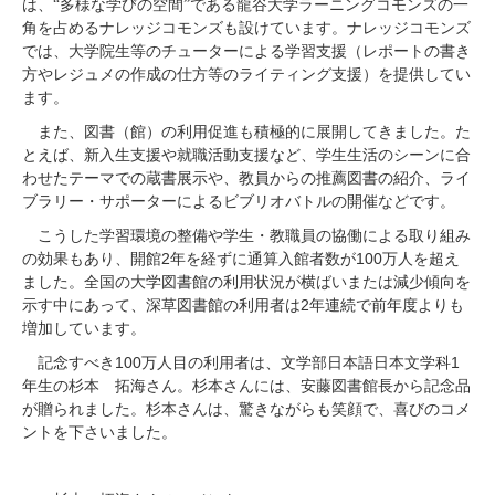
は、“多様な学びの空間”である龍谷大学ラーニングコモンズの一
角を占めるナレッジコ
モンズも設けて
います。ナレッジコモ
ンズ
では、大学
院
生等のチューターによる学習支援（レポートの書き
方やレジュメの作成の仕方等のライティング支援）を提供してい
ます。
また、図書（館）の利用促進も積極的に展開してきました。た
とえば、新入生支援や就職活動支援など、学生生活のシーンに合
わせたテーマでの蔵書展示や、教員からの推薦図書の紹介、ライ
ブラリー・サポーターによるビブリオバトルの開催などです。
こうした学習環境の整備や学生・教職員の協働による取り組み
2
100
の効果もあり、開館
年を経ずに通算入館者数が
万人を超え
ました。全国の大学図書館の利用状況が横ばいまたは減少傾向を
2
示す中にあって、深草図書館の利用者は
年連続で前年度よりも
増加しています。
100
1
記念すべき
万人目の利用者は、文学部日本語日本文学科
年生の杉本 拓海さん。杉本さんには、安藤図書館長から記念品
が贈られました。杉本さんは、驚きながらも笑顔で、喜びのコメ
ントを下さいました。