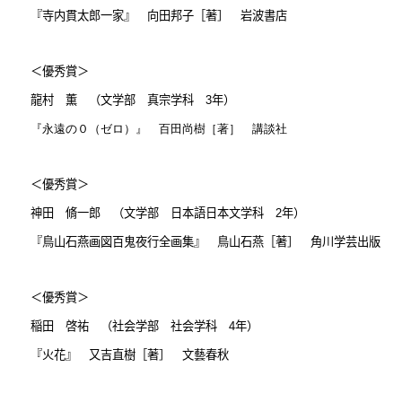
『寺内貫太郎一家』
向田邦子［著］ 岩波書店
＜優秀賞＞
龍村 薫 （文学部 真宗学科
3
年）
『永遠の０（ゼロ）』
百田尚樹［著］ 講談社
＜優秀賞＞
神田 脩一郎 （文学部 日本語日本文学科
2
年）
『鳥山石燕画図百鬼夜行全画集』
鳥山石燕［著］ 角川学芸出版
＜優秀賞＞
稲田 啓祐 （社会学部 社会学科
4
年）
『火花』
又吉直樹［著］ 文藝春秋