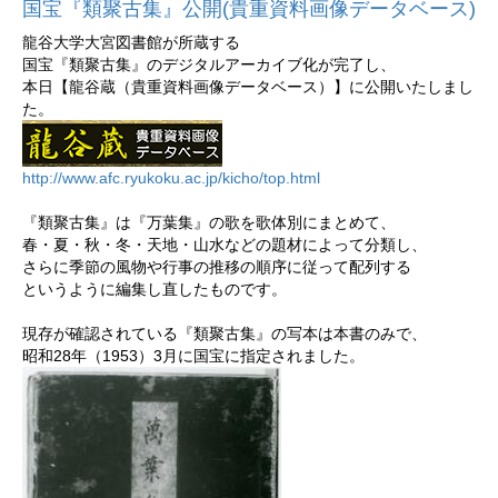
国宝『類聚古集』公開(貴重資料画像データベース)
龍谷大学大宮図書館が所蔵する
国宝『類聚古集』のデジタルアーカイブ化が完了し、
本日【龍谷蔵（貴重資料画像データベース）】に公開いたしまし
た。
http://www.afc.ryukoku.ac.jp/kicho/top.html
『類聚古集』は『万葉集』の歌を歌体別にまとめて、
春・夏・秋・冬・天地・山水などの題材によって分類し、
さらに季節の風物や行事の推移の順序に従って配列する
というように編集し直したものです。
現存が確認されている『類聚古集』の写本は本書のみで、
昭和28年（1953）3月に国宝に指定されました。