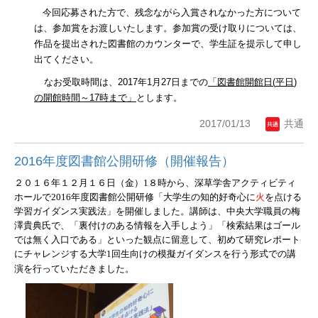
今回応募された方で、残念ながら入賞されなかった方について
は、参加賞をお渡しいたします。参加賞の受け取りについては、
作品を提出された図書館のカウンターで、学生証を提示して申し
出てください。
なお受取時間は、
2017
年
1
月
27
日までの
「図書館開館日
(
平日
)
の開館時間～
17
時まで」
とします。
2017/01/13
共通
2016年度図書館公開研修（開催報告）
２０１６年１２
月１６日（金）
1
８
時から、深草学舎アクティビティ
ホールで
2016
年度図書館公開研修「大学生の知的好奇心に
火
を点ける
学習ガイダンス実践法」を開催しました。講師は、中央大学職員の梅
澤貴典氏で、「裏付けのある情報を入手しよう」「検索結果はゴール
では無く入口である」といった観点に留意して、初めて研究レポート
にチャレンジする大学
1
回生向けの模擬ガイダンスを行う形式での講
演を行っていただきました。