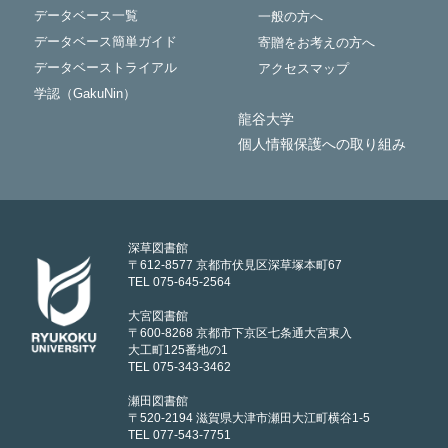
データベース一覧
一般の方へ
データベース簡単ガイド
寄贈をお考えの方へ
データベーストライアル
アクセスマップ
学認（GakuNin）
龍谷大学
個人情報保護への取り組み
深草図書館
〒612-8577 京都市伏見区深草塚本町67
TEL 075-645-2564
大宮図書館
〒600-8268 京都市下京区七条通大宮東入
大工町125番地の1
TEL 075-343-3462
瀬田図書館
〒520-2194 滋賀県大津市瀬田大江町横谷1-5
TEL 077-543-7751