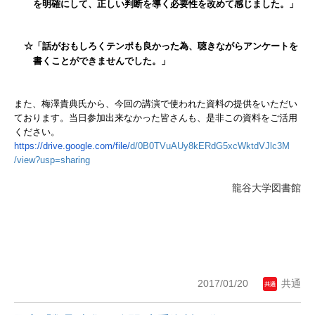
を明確にして、正しい判断を導く必要性を改めて感じました。」
☆「話がおもしろくテンポも良かった為、聴きながらアンケートを
書くことができませんでした。」
また、梅澤貴典氏から、今回の講演で使われた資料の提供をいただい
ております。当日参加出来なかった皆さんも、是非この資料をご活用
ください。
https://drive.google.com/file/
d/0B0TVuAUy8kERdG5xcWktdVJlc3M
/view?usp=sharing
龍谷大学図書館
2017/01/20
共通