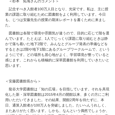
＜杉本 拓海さんのコメント＞
100
記念すべき入館者
万人目となり、光栄です。私は、主に授
業の課題に取り組むために図書館をよく利用しています。今日
も、じつは安藤先生の授業の期末レポートを書くために来まし
た。
図書館は各階で環境や雰囲気が違うので、目的に応じて階を選
1
んでいます。たとえば、
人でじっくり課題に取り組むときは静
2
かで落ち着いた地下
階で、みんなとグループ発表の準備などを
2
1
するときは
階や地下
階にあるグループワークルームで、という
ようにです。どの場所も居心地がよく、学習環境が整っていると
感じます。これからも積極的に深草図書館を利用していきたいと
思います。
＜安藤図書館長から＞
龍谷大学図書館は「知の広場」を目指しています。それを具現
2015
4
化した新・深草図書館は
年
月の開館以来、多くの方にご利
2
用いただいてきました。その結果、開館
周年を待たずに、本
100
日、通算入館者が
万人を突破しました。たいへんうれしく、
またありがたく思います。しかも、なんという偶然でしょうか、