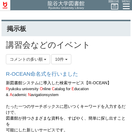
開館日程
MENU
龍谷大学図書館
Ryukoku University Library
掲示板
講習会などのイベント
コメントの多い順
10件
R-OCEAN命名式を行いました
新図書館システムに導入した検索サービス【R-OCEAN】
R
yukoku university
O
nline
C
atalog for
E
ducation
&
A
cademic
N
avigationsystem
たった一つのサーチボックスに思いつくキーワードを入力するだ
けで、
図書館が持つさまざまな資料を、すばやく、簡単に探し出すこと
を
可能にした新しいサービスです。