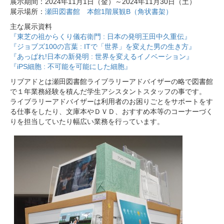
展示期間：2024年11月1日（金）～2024年11月30日（土）
展示場所：
瀬田図書館 本館1階展観B（角状書架）
主な展示資料
『東芝の祖からくり儀右衛門 : 日本の発明王田中久重伝』
『ジョブズ100の言葉 : ITで「世界」を変えた男の生き方』
『あっぱれ!日本の新発明 : 世界を変えるイノベーション』
『iPS細胞 : 不可能を可能にした細胞』
リブアドとは瀬田図書館ライブラリーアドバイザーの略で図書館
で１年業務経験を積んだ学生アシスタントスタッフの事です。
ライブラリーアドバイザーは利用者のお困りごとをサポートをす
る仕事をしたり、文庫本やＤＶＤ、おすすめ本等のコーナーづく
りを担当していたり幅広い業務を行っています。