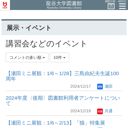
開館日程
MENU
龍谷大学図書館
Ryukoku University Library
展示・イベント
講習会などのイベント
コメントの多い順
10件
【瀬田ミニ展観：1/6～1/28】三島由紀夫生誕100
周年
2024/12/17
瀬田
2024年度〈後期〉図書館利用者アンケートについ
て
2024/12/18
共通
【瀬田ミニ展観：1/6～2/13】「猫」特集展