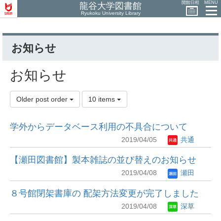
開館日程
MENU
龍谷大学図書館
Ryukoku University Library
お知らせ
お知らせ
Older post order
10 items
学外からデータベース利用の不具合について
2019/04/05
共通
【瀬田図書館】製本雑誌の並び替えのお知らせ
2019/04/08
瀬田
８号館閉架書庫の 配架方法変更が完了しました
2019/04/08
深草