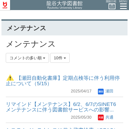
開館日程
MENU
龍谷大学図書館
Ryukoku University Library
メンテナンス
メンテナンス
コメントの多い順
10件
【瀬田自動化書庫】定期点検等に伴う利用停
止について（5/15）
2025/04/17
瀬田
リマインド【メンテナンス】6/2、6/7のSINET6
メンテナンスに伴う図書館サービスへの影響...
2025/05/30
共通