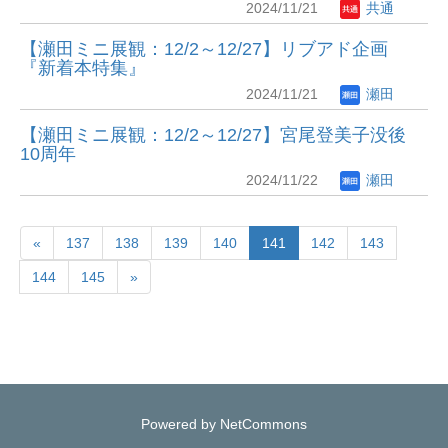
2024/11/21
共通
【瀬田ミニ展観：12/2～12/27】リブアド企画
『新着本特集』
2024/11/21
瀬田
【瀬田ミニ展観：12/2～12/27】宮尾登美子没後
10周年
2024/11/22
瀬田
«
137
138
139
140
141
142
143
144
145
»
Powered by NetCommons