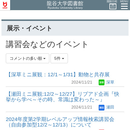
開館日程
MENU
龍谷大学図書館
Ryukoku University Library
展示・イベント
講習会などのイベント
コメントの多い順
5件
【深草ミニ展観：12/1～1/31】動物と共存展
2024/11/21
深草
【瀬田ミニ展観:12/2～12/27】リブアド企画『快
挙から学べ～その時、常識は変わった～』
2024/11/21
瀬田
2024年度第2学期レベルアップ情報検索講習会
（自由参加型12/2～12/13）について