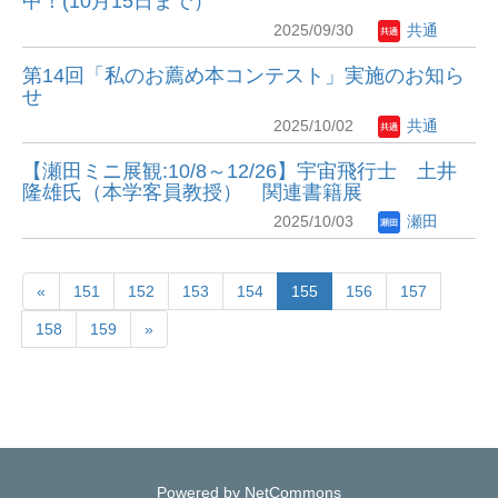
中！(10月15日まで）
2025/09/30
共通
第14回「私のお薦め本コンテスト」実施のお知ら
せ
2025/10/02
共通
【瀬田ミニ展観:10/8～12/26】宇宙飛行士 土井
隆雄氏（本学客員教授） 関連書籍展
2025/10/03
瀬田
«
151
152
153
154
155
156
157
158
159
»
Powered by NetCommons