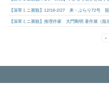
【深草ミニ展観】12/18-2/27 来・ぶらり72号
【深草ミニ展観】推理作家 大門剛明 著作展（龍
«