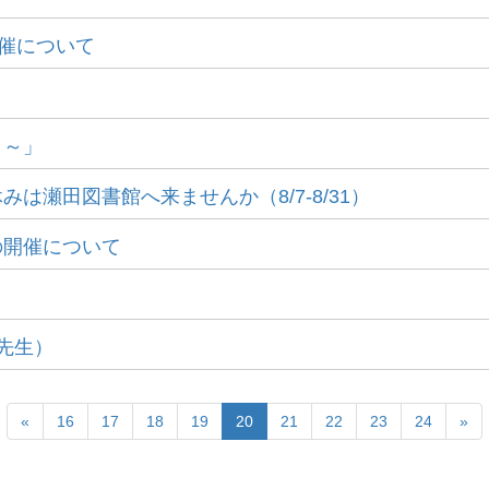
開催について
う～」
瀬田図書館へ来ませんか（8/7-8/31）
の開催について
先生）
«
16
17
18
19
20
21
22
23
24
»