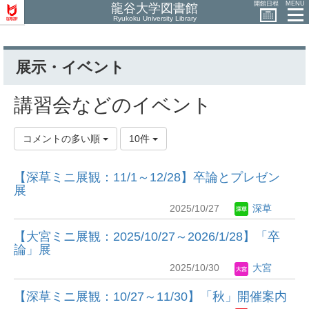
開館日程
MENU
龍谷大学図書館
Ryukoku University Library
展示・イベント
講習会などのイベント
コメントの多い順
10件
【深草ミニ展観：11/1～12/28】卒論とプレゼン
展
2025/10/27
深草
【大宮ミニ展観：2025/10/27～2026/1/28】「卒
論」展
2025/10/30
大宮
【深草ミニ展観：10/27～11/30】「秋」開催案内