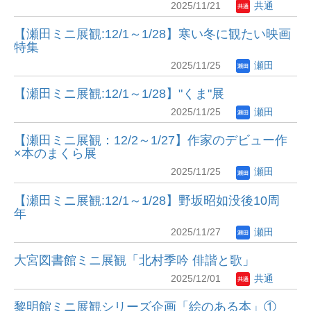
2025/11/21
共通
【瀬田ミニ展観:12/1～1/28】寒い冬に観たい映画
特集
2025/11/25
瀬田
【瀬田ミニ展観:12/1～1/28】"くま"展
2025/11/25
瀬田
【瀬田ミニ展観：12/2～1/27】作家のデビュー作
×本のまくら展
2025/11/25
瀬田
【瀬田ミニ展観:12/1～1/28】野坂昭如没後10周
年
2025/11/27
瀬田
大宮図書館ミニ展観「北村季吟 俳諧と歌」
2025/12/01
共通
黎明館ミニ展観シリーズ企画「絵のある本」①