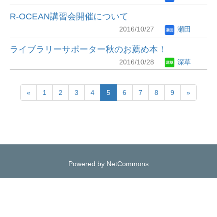
R-OCEAN講習会開催について
2016/10/27
瀬田
ライブラリーサポーター秋のお薦め本！
2016/10/28
深草
«
1
2
3
4
5
6
7
8
9
»
Powered by NetCommons