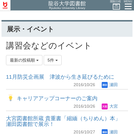
開館日程
MENU
龍谷大学図書館
Ryukoku University Library
展示・イベント
講習会などのイベント
最新の投稿順
5件
11月防災企画展 津波から生き延びるために
2016/10/26
瀬田
キャリアアップコーナーのご案内
2016/10/26
大宮
大宮図書館所蔵 貴重書「縮緬（ちりめん）本」
瀬田図書館で展示！
2016/10/27
瀬田