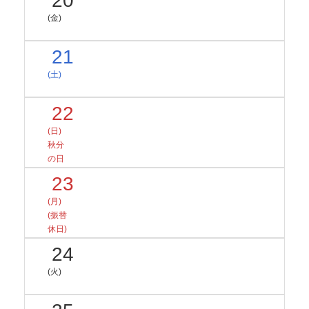
20
(金)
21
(土)
22
(日)
秋分
の日
23
(月)
(振替
休日)
24
(火)