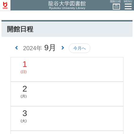
開館日程
MENU
龍谷大学図書館
Ryukoku University Library
開館日程
9月
2024年
今月へ
1
(日)
2
(月)
3
(火)