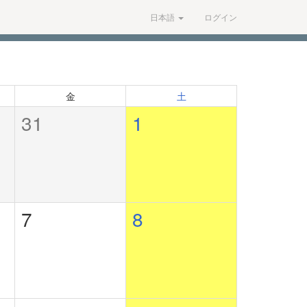
日本語
ログイン
金
土
31
1
7
8