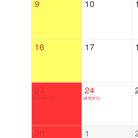
9
10
16
17
23
24
勤労感謝の日
(振替休日)
30
1