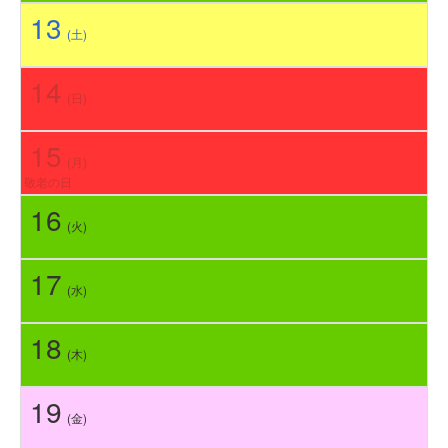
13
(土)
14
(日)
15
(月)
敬老の日
16
(火)
17
(水)
18
(木)
19
(金)