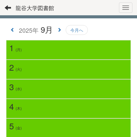
龍谷大学図書館
Toggl
9月
2025年
今月へ
1
(月)
2
(火)
3
(水)
4
(木)
5
(金)