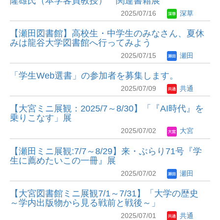
隆雄氏（本学客員教授） 関連書籍展
2025/07/16
深草
【瀬田図書館】高校生・中学生のみなさん、夏休
みは龍谷大学図書館へ行ってみよう
2025/07/15
瀬田
「学生Web選書」の参加者を募集します。
2025/07/09
共通
【大宮ミニ展観：2025/7～8/30】「『AI時代』を
乗りこなす」展
2025/07/02
大宮
【瀬田ミニ展観:7/7～8/29】来・ぶらり71号『学
生に薦めたいこの一冊』展
2025/07/02
瀬田
【大宮図書館ミニ展観7/1～7/31】「大学の歴史
～学内出版物から見る戦前と戦後～」
2025/07/01
共通