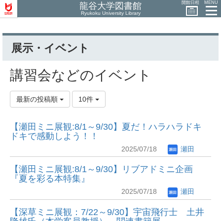
開館日程
MENU
龍谷大学図書館
Ryukoku University Library
展示・イベント
講習会などのイベント
最新の投稿順
10件
【瀬田ミニ展観:8/1～9/30】夏だ！ハラハラドキ
ドキで感動しよう！！
2025/07/18
瀬田
【瀬田ミニ展観:8/1～9/30】リブアドミニ企画
『夏を彩る本特集』
2025/07/18
瀬田
【深草ミニ展観：7/22～9/30】宇宙飛行士 土井