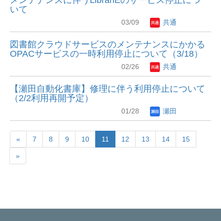
いて
03/09
共通
図書館クラウドサービスのメンテナンスにかかる
OPACサービスの一時利用停止について（3/18）
02/26
共通
【瀬田自動化書庫】修理に伴う利用停止について
（2/2利用再開予定）
01/28
瀬田
«
7
8
9
10
11
12
13
14
15
»