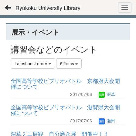
Ryukoku University Library
Toggl
展示・イベント
講習会などのイベント
Latest post order
5 items
全国高等学校ビブリオバトル 京都府大会開
催について
2017/07/06
深草
全国高等学校ビブリオバトル 滋賀県大会開
催について
2017/07/06
瀬田
深草ミニ展観 自分磨き展 開催中！！