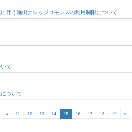
催に伴う瀬田ナレッジコモンズの利用制限について
て
ついて
限について
«
11
12
13
14
15
16
17
18
19
»