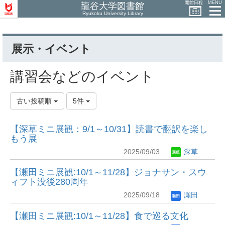
開館日程
MENU
龍谷大学図書館
Ryukoku University Library
展示・イベント
講習会などのイベント
古い投稿順
5件
【深草ミニ展観：9/1～10/31】読書で翻訳を楽し
もう展
2025/09/03
深草
【瀬田ミニ展観:10/1～11/28】ジョナサン・スウ
ィフト没後280周年
2025/09/18
瀬田
【瀬田ミニ展観:10/1～11/28】食で巡る文化