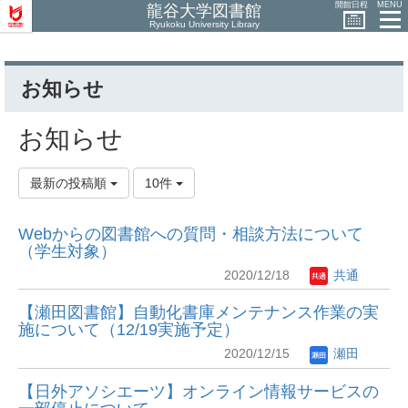
開館日程
MENU
龍谷大学図書館
Ryukoku University Library
お知らせ
お知らせ
最新の投稿順
10件
Webからの図書館への質問・相談方法について
（学生対象）
2020/12/18
共通
【瀬田図書館】自動化書庫メンテナンス作業の実
施について（12/19実施予定）
2020/12/15
瀬田
【日外アソシエーツ】オンライン情報サービスの