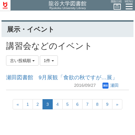
開館日程
MENU
龍谷大学図書館
Ryukoku University Library
展示・イベント
講習会などのイベント
古い投稿順
1件
瀬田図書館 9月展観「食欲の秋ですが…展」
2016/09/27
瀬田
«
1
2
3
4
5
6
7
8
9
»