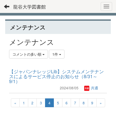
龍谷大学図書館
Toggl
メンテナンス
メンテナンス
コメントの多い順
1件
【ジャパンナレッジLib】システムメンテナン
スによるサービス停止のお知らせ（8/31～
9/1）
2024/08/05
共通
«
1
2
3
4
5
6
7
8
9
»