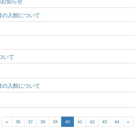
のお知らせ
者の入館について
について
者の入館について
«
36
37
38
39
40
41
42
43
44
»