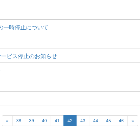
ビスの一時停止について
サービス停止のお知らせ
せ
«
38
39
40
41
42
43
44
45
46
»