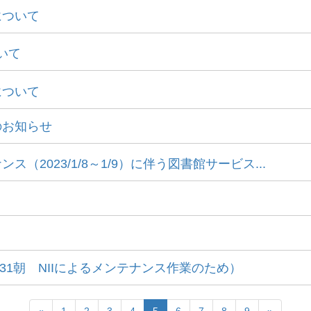
について
いて
について
のお知らせ
2023/1/8～1/9）に伴う図書館サービス...
/31朝 NIIによるメンテナンス作業のため）
«
1
2
3
4
5
6
7
8
9
»