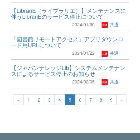
【LibrariE（ライブラリエ）】メンテナンスに
伴うLibrariEのサービス停止について
2024/01/30
共通
「図書館リモートアクセス」アプリダウンロ
ード用URLについて
2024/01/22
共通
【ジャパンナレッジLib】システムメンテナン
スによるサービス停止のお知らせ
2024/02/05
共通
«
1
2
3
4
5
6
7
8
9
»