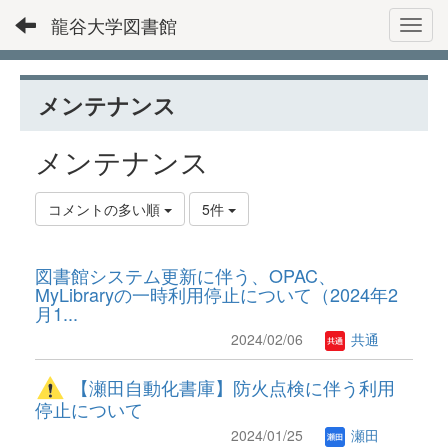
龍谷大学図書館
Toggl
メンテナンス
メンテナンス
コメントの多い順
5件
図書館システム更新に伴う、OPAC、
MyLibraryの一時利用停止について（2024年2
月1...
2024/02/06
共通
【瀬田自動化書庫】防火点検に伴う利用
停止について
2024/01/25
瀬田