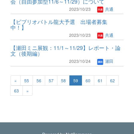
会（自由参加型11/6～11/29）について
2023/10/23
共通
【ビブリオバトル龍大予選 出場者募集
中！】
2023/10/23
共通
【瀬田ミニ展観：11/1～11/29】レポート・論
文（後期編）
2023/10/24
瀬田
«
55
56
57
58
59
60
61
62
63
»