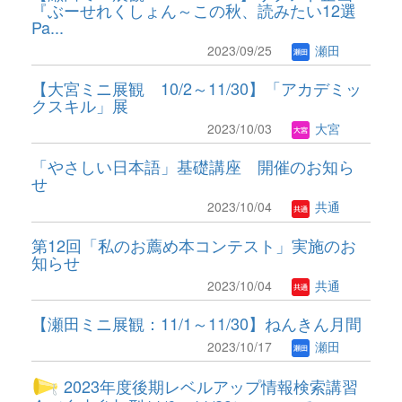
『ぶーせれくしょん～この秋、読みたい12選
Pa...
2023/09/25
瀬田
【大宮ミニ展観 10/2～11/30】「アカデミッ
クスキル」展
2023/10/03
大宮
「やさしい日本語」基礎講座 開催のお知ら
せ
2023/10/04
共通
第12回「私のお薦め本コンテスト」実施のお
知らせ
2023/10/04
共通
【瀬田ミニ展観：11/1～11/30】ねんきん月間
2023/10/17
瀬田
2023年度後期レベルアップ情報検索講習