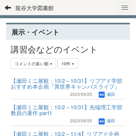
龍谷大学図書館
Toggl
展示・イベント
講習会などのイベント
コメントの多い順
10件
【瀬田ミニ展観：10/2～10/31】リブアド学部
おすすめ本企画『異世界キャンパスライフ』
2023/09/25
瀬田
【瀬田ミニ展観：10/2～10/31】先端理工学部
教員の著作 part1
2023/09/25
瀬田
【瀬田ミニ展観：10/2～11/4】リブアド企画