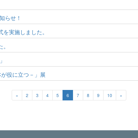
お知らせ！
式を実施しました。
た。
震」
は本が役に立つ－」展
«
2
3
4
5
6
7
8
9
10
»