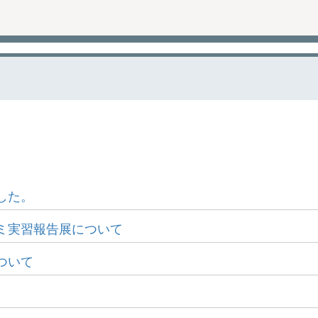
した。
ミ実習報告展について
ついて