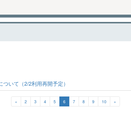
ついて（2/2利用再開予定）
«
2
3
4
5
6
7
8
9
10
»