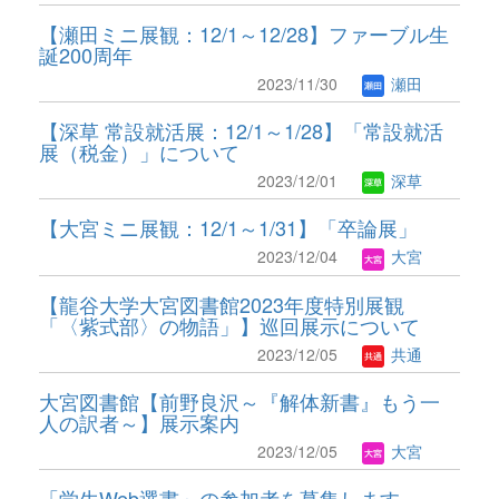
【瀬田ミニ展観：12/1～12/28】ファーブル生
誕200周年
2023/11/30
瀬田
【深草 常設就活展：12/1～1/28】「常設就活
展（税金）」について
2023/12/01
深草
【大宮ミニ展観：12/1～1/31】「卒論展」
2023/12/04
大宮
【龍谷大学大宮図書館2023年度特別展観
「〈紫式部〉の物語」】巡回展示について
2023/12/05
共通
大宮図書館【前野良沢～『解体新書』もう一
人の訳者～】展示案内
2023/12/05
大宮
「学生Web選書」の参加者を募集します。