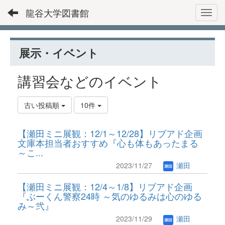
龍谷大学図書館
Toggl
展示・イベント
講習会などのイベント
古い投稿順
10件
【瀬田ミニ展観：12/1～12/28】リブアド企画
文庫本担当者おすすめ『心も体もあったまる
～こ...
2023/11/27
瀬田
【瀬田ミニ展観：12/4～1/8】リブアド企画
『ぶーくん警察24時 ～気のゆるみは心のゆる
み～弐』
2023/11/29
瀬田