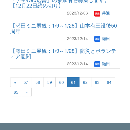
【12月22日締め切り】
2023/12/06
共通
【瀬田ミニ展観：1/9～1/28】山本有三没後50
周年
2023/12/14
瀬田
【瀬田ミニ展観：1/9～1/28】防災とボランテ
ィア週間
2023/12/14
瀬田
«
57
58
59
60
61
62
63
64
65
»