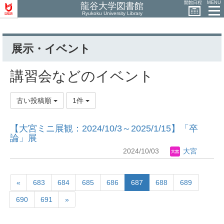
開館日程
MENU
龍谷大学図書館
Ryukoku University Library
展示・イベント
講習会などのイベント
古い投稿順
1件
【大宮ミニ展観：2024/10/3～2025/1/15】「卒
論」展
2024/10/03
大宮
«
683
684
685
686
687
688
689
690
691
»