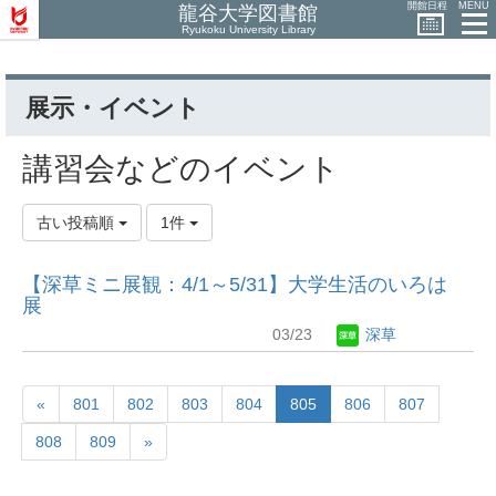
開館日程
MENU
龍谷大学図書館
Ryukoku University Library
展示・イベント
講習会などのイベント
古い投稿順
1件
【深草ミニ展観：4/1～5/31】大学生活のいろは
展
03/23
深草
«
801
802
803
804
805
806
807
808
809
»