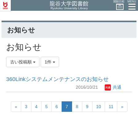
開館日程
MENU
龍谷大学図書館
Ryukoku University Library
お知らせ
お知らせ
古い投稿順
1件
360Linkシステムメンテナンスのお知らせ
2016/10/21
共通
«
3
4
5
6
7
8
9
10
11
»