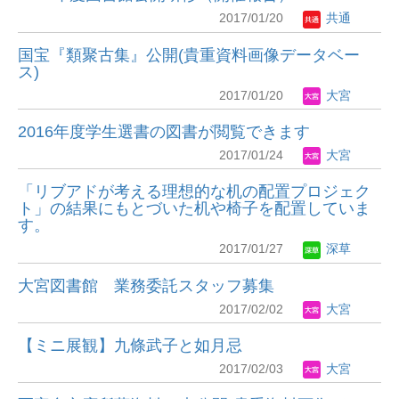
2017/01/20
共通
国宝『類聚古集』公開(貴重資料画像データベー
ス)
2017/01/20
大宮
2016年度学生選書の図書が閲覧できます
2017/01/24
大宮
「リブアドが考える理想的な机の配置プロジェク
ト」の結果にもとづいた机や椅子を配置していま
す。
2017/01/27
深草
大宮図書館 業務委託スタッフ募集
2017/02/02
大宮
【ミニ展観】九條武子と如月忌
2017/02/03
大宮