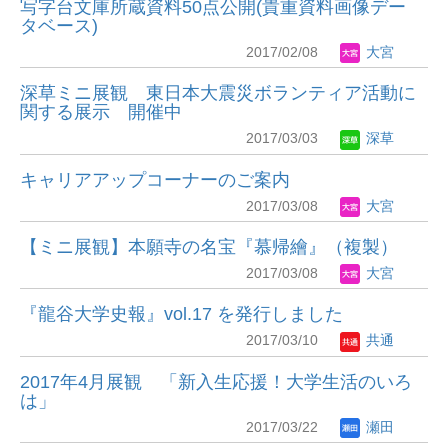
写字台文庫所蔵資料50点公開(貴重資料画像デー
タベース)
2017/02/08
大宮
深草ミニ展観 東日本大震災ボランティア活動に
関する展示 開催中
2017/03/03
深草
キャリアアップコーナーのご案内
2017/03/08
大宮
【ミニ展観】本願寺の名宝『慕帰繪』（複製）
2017/03/08
大宮
『龍谷大学史報』vol.17 を発行しました
2017/03/10
共通
2017年4月展観 「新入生応援！大学生活のいろ
は」
2017/03/22
瀬田