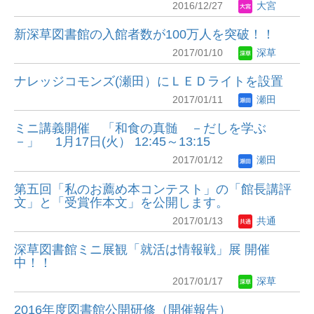
2016/12/27
大宮
新深草図書館の入館者数が100万人を突破！！
2017/01/10
深草
ナレッジコモンズ(瀬田）にＬＥＤライトを設置
2017/01/11
瀬田
ミニ講義開催 「和食の真髄 －だしを学ぶ
－」 1月17日(火） 12:45～13:15
2017/01/12
瀬田
第五回「私のお薦め本コンテスト」の「館長講評
文」と「受賞作本文」を公開します。
2017/01/13
共通
深草図書館ミニ展観「就活は情報戦」展 開催
中！！
2017/01/17
深草
2016年度図書館公開研修（開催報告）