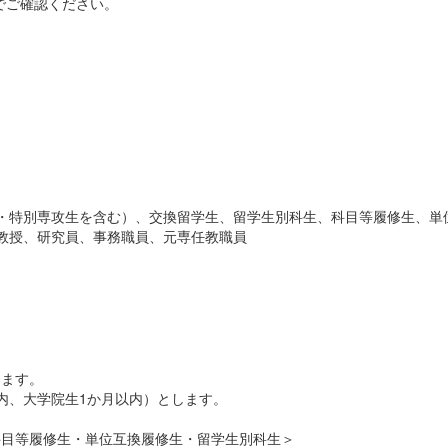
でご確認ください。
・特別専攻生を含む）、交換留学生、留学生別科生、科目等履修生、単
教授、研究員、事務職員、元専任教職員
。
します。
内、大学院生1か月以内）とします。
科目等履修生・単位互換履修生・留学生別科生＞