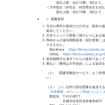
貸出上限：合計10冊、3回まで。
＜大学院生（研究生・特別専攻生を含
貸出上限：合計15冊、3回まで。
図書返却
当日の用件が返却だけの方は、館外の返
返却してください。
大宮キャンパス西黌１階ロビーにある返却
Webからの返却期限延長（貸出更新）は、
できません。
MyLibrary
https://library.ryukoku.a
Ufinity
https://library.ryukoku.ac.j
返却期限日を過ぎてからの返却であっ
着払い（費用は大学負担）による返却
（１）「図書等郵送サービス」をご利
い。
（２）（１）以外の貸出図書を返送す
日本郵便：ゆうパック取扱コンビニ
郵送先 〒612-8577
京都市伏見区深草塚本町67 龍