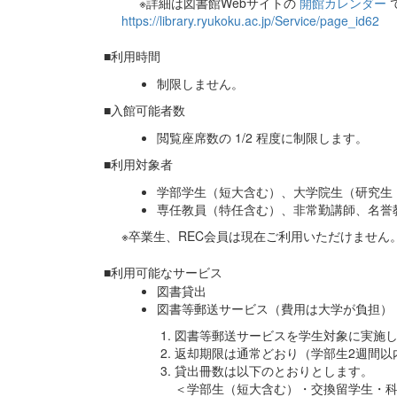
※詳細は図書館Webサイトの
開館カレンダー
https://library.ryukoku.ac.jp/Service/page_id62
■利用時間
制限しません。
■入館可能者数
閲覧座席数の
1/2
程度に制限します。
■利用対象者
学部学生（短大含む）、大学院生（研究生
専任教員（特任含む）、非常勤講師、名誉
※卒業生、REC会員は現在ご利用いただけません
■利用可能なサービス
図書貸出
図書等郵送サービス（費用は大学が負担）
図書等郵送サービスを学生対象に実施
返却期限は通常どおり（学部生2週間以
貸出冊数は以下のとおりとします。
＜学部生（短大含む）・交換留学生・