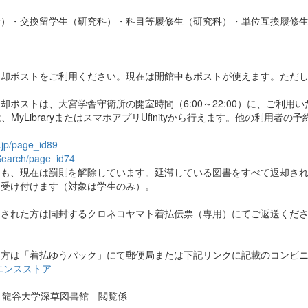
む）・交換留学生（研究科）・科目等履修生（研究科）・単位互換履修
却ポストをご利用ください。現在は開館中もポストが使えます。ただし
ポストは、大宮学舎守衛所の開室時間（6:00～22:00）に、ご利用
MyLibraryまたはスマホアプリUfinityから行えます。他の利用
c.jp/page_id89
p/Search/page_id74
ても、現在は罰則を解除しています。延滞している図書をすべて返却さ
を受け付けます（対象は学生のみ）。
用された方は同封するクロネコヤマト着払伝票（専用）にてご返送くだ
る方は「着払ゆうパック」にて郵便局または下記リンクに記載のコンビ
エンスストア
谷大学深草図書館 閲覧係