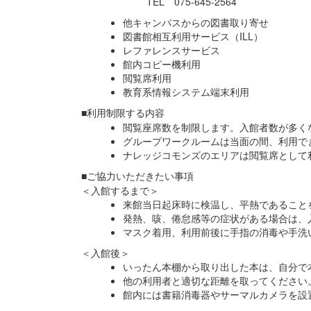
TEL 075-645-2564
他キャンパスからの図書取り寄せ
図書館相互利用サービス（ILL）
レファレンスサービス
館内コピー機利用
閲覧席利用
教育系情報システム端末利用
■利用制限する内容
閲覧座席数を制限します。入館者数が多く
グループワークルームは当面の間、利用で
ナレッジコモンズのエリアは閲覧席として
■ご協力いただきたい事項
＜入館するまで＞
来館当日起床時に検温し、平熱であること
発熱、咳、倦怠感等の症状がある場合は、
マスク着用、利用前後に手指の消毒や手洗
＜入館後＞
いったん本棚から取り出した本は、自分で
他の利用者と適切な距離を取ってください
館内には書籍消毒器やサーマルカメラを設