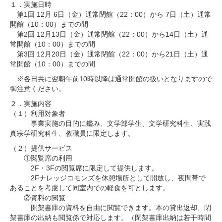
１．実施日時
第1回 12月 6日（金）通常閉館（22：00）から 7日（土）通常
開館（10：00）までの間
第2回 12月13日（金）通常閉館（22：00）から14日（土）通
常開館（10：00）までの間
第3回 12月20日（金）通常閉館（22：00）から21日（土）通
常開館（10：00）までの間
※各日共に翌朝午前10時以降は通常開館の扱いとなりますので
御注意ください。
２．実施内容
（１）利用対象者
事業実施の目的に鑑み、文学部学生、文学研究科生、実践
真宗学研究科生、教職員に限定します。
（２）提供サービス
①閲覧席の利用
2F・3Fの閲覧席に限定して提供します。
2Fナレッジコモンズを休憩場所として開放し、夜間帯で
あることを考慮して同室内での軽食を可とします。
②資料の閲覧
開架書庫の資料を自由に閲覧できます。本の貸出返却、閉
架書庫の出納も閲覧係で対応します。（閉架書庫出納は若干時間