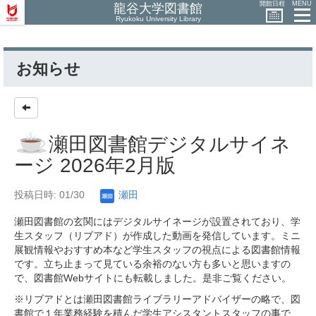
開館日程
MENU
龍谷大学図書館
Ryukoku University Library
お知らせ
瀬田図書館デジタルサイネ
ージ 2026年2月版
投稿日時: 01/30
瀬田
瀬田図書館の玄関にはデジタルサイネージが設置されており、学
生スタッフ（リブアド）が作成した動画を発信しています。ミニ
展観情報やおすすめ本など学生スタッフの視点による図書館情報
です。立ち止まって見ている余裕のない方も多いと思いますの
で、図書館Webサイトにも転載しました。是非ご覧ください。
※リブアドとは瀬田図書館ライブラリーアドバイザーの略で、図
書館で１年業務経験を積んだ学生アシスタントスタッフの事で