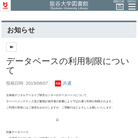
開館日程
MENU
龍谷大学図書館
Ryukoku University Library
お知らせ
データベースの利用制限につい
て
投稿日時: 2019/08/07
共通
古典籍デジタルアーカイブ研究センターのデータベースについて、
サーバーメンテナンス及び夏期計画停電の影響により下記の通り利用が制限されます。
ご利用の皆様にはご迷惑をおかけしますが、ご理解のほどよろしくお願いいたします。
記
対象データベース