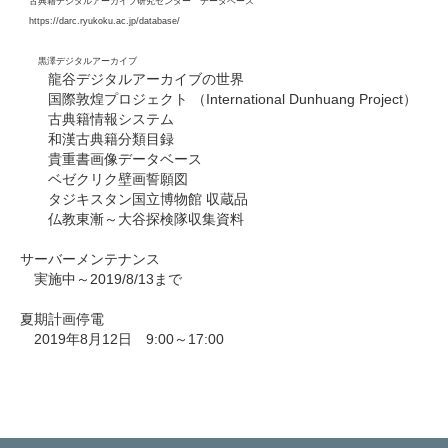
古典籍デジタルアーカイブ研究センター データベース
https://darc.ryukoku.ac.jp/database/
黒澤デジタルアーカイブ
龍谷デジタルアーカイブの世界
国際敦煌プロジェクト （International Dunhuang Project）
古典籍情報システム
和漢古典籍分類目録
貴重書画像データベース
ベゼクリク壁画誓願図
タジキスタン国立博物館 収蔵品
仏教東漸～大谷探検隊収集資料
サーバーメンテナンス
実施中～2019/8/13まで
夏期計画停電
2019年8月12日 9:00～17:00