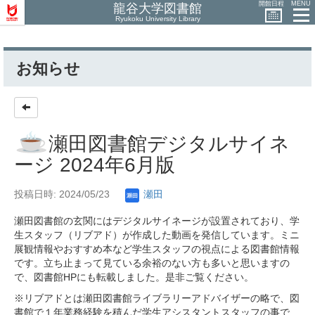
開館日程
MENU
龍谷大学図書館
Ryukoku University Library
お知らせ
瀬田図書館デジタルサイネ
ージ 2024年6月版
投稿日時: 2024/05/23
瀬田
瀬田図書館の玄関にはデジタルサイネージが設置されており、学
生スタッフ（リブアド）が作成した動画を発信しています。ミニ
展観情報やおすすめ本など学生スタッフの視点による図書館情報
です。立ち止まって見ている余裕のない方も多いと思いますの
で、図書館HPにも転載しました。是非ご覧ください。
※リブアドとは瀬田図書館ライブラリーアドバイザーの略で、図
書館で１年業務経験を積んだ学生アシスタントスタッフの事で