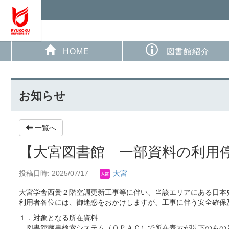
HOME
図書館紹介
お知らせ
一覧へ
【大宮図書館 一部資料の利用
投稿日時: 2025/07/17
大宮
大宮学舎西黌２階空調更新工事等に伴い、当該エリアにある日本
利用者各位には、御迷惑をおかけしますが、工事に伴う安全確保
１．対象となる所在資料
図書館蔵書検索システム（ＯＰＡＣ）で所在表示が以下のもの