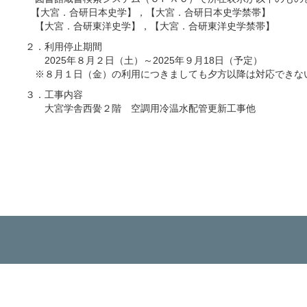
【大宮．合研日本史学】，【大宮．合研日本史学禁帯】
【大宮．合研東洋史学】，【大宮．合研東洋史学禁帯】
２．利用停止期間
2025年８月２日（土）～2025年９月18日（予定）
※８月１日（金）の利用につきましても夕方以降は対応できな
３．工事内容
大宮学舎西黌２階 空調用冷温水配管更新工事他
以