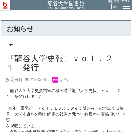
開館日程
MENU
龍谷大学図書館
Ryukoku University Library
お知らせ
『龍谷大学史報』ｖｏｌ．２
１ 発行
投稿日時: 2021/03/26
大宮
龍谷大学大学史資料室の機関誌『龍谷大学史報』ｖｏｌ．２
１ を発行しました。
毎年一回発行（ｖｏｌ．１５よりＷｅｂ版のみ）の本誌では毎
号、大学史資料の翻刻解題の報告と元本学教員から寄稿頂いた内
容
を掲載しています。
今号は本学名誉教授の窪田和美先生（元短期大学部）と本学名誉教