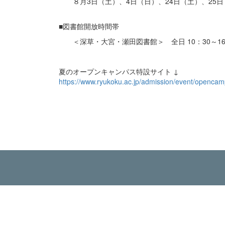
８月3日（土）、4日（日）、24日（土）、25日
■図書館開放時間帯
＜深草・大宮・瀬田図書館＞ 全日 10：30～16
夏のオープンキャンパス特設サイト ↓
https://www.ryukoku.ac.jp/admission/event/opencam