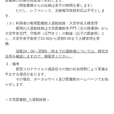
架書庫の出納も閲覧係で対応します。
（閉架書庫からの出納は若干の時間を要します）
ただし、レファレンス、文献複写依頼対応は不可としま
す。
（３）利用者の夜間図書館入退館経路・大宮学舎入構管理
夜間の入退館経路は大宮図書館木戸門（北小路通側）から
大宮学舎北門、守衛所（正門すぐ）の動線（以下の図参照）と
し、大宮学舎守衛所で22:00から翌朝5:00まで入構管理を実
施。
深夜24：00～翌朝5：00までの退館者については、帰宅方
法等を確認しますので、御留意ください。
３．備考
新型コロナウイルス感染症その他の社会情勢により実施を
中止する場合があります。
その場合、ポータルサイト及び図書館ホームページでお知
らせします。
＜大宮図書館_入退館経路＞