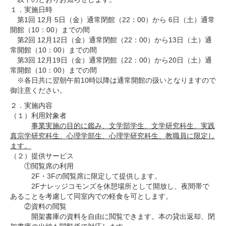
１．実施日時
第1回 12月 5日（金）通常閉館（22：00）から 6日（土）通常
開館（10：00）までの間
第2回 12月12日（金）通常閉館（22：00）から13日（土）通
常開館（10：00）までの間
第3回 12月19日（金）通常閉館（22：00）から20日（土）通
常開館（10：00）までの間
※各日共に翌朝午前10時以降は通常開館の扱いとなりますので
御注意ください。
２．実施内容
（１）利用対象者
事業実施の目的に鑑み、文学部学生、文学研究科生、実践
真宗学研究科生、心理学部生、心理学研究科生、教職員に限定し
ます。
（２）提供サービス
①閲覧席の利用
2F・3Fの閲覧席に限定して提供します。
2Fナレッジコモンズを休憩場所として開放し、夜間帯で
あることを考慮して同室内での軽食を可とします。
②資料の閲覧
開架書庫の資料を自由に閲覧できます。本の貸出返却、閉